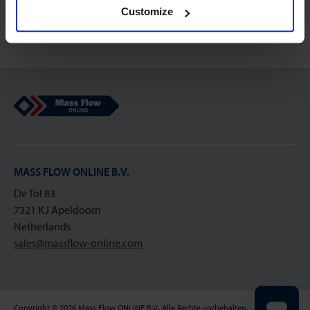
Registrieren
Customize
Mass Flow Online
MASS FLOW ONLINE B.V.
De Tol 83
7321 KJ Apeldoorn
Netherlands
sales@massflow-online.com
Copyright © 2026 Mass Flow ONLINE B.V.. Alle Rechte vorbehalten.