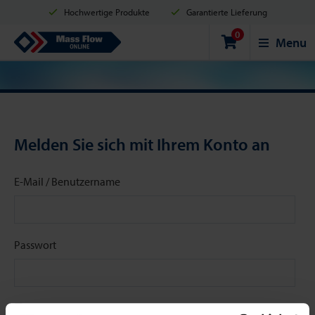
Hochwertige Produkte
Garantierte Lieferung
0
Versand innerhalb von 2 Werktagen
Sicher einkaufen
Mass Flow Online
Menu
Zahlungsmöglichkeiten: Kreditkarte, PayPal oder Banküberweisung
Melden Sie sich mit Ihrem Konto an
E-Mail / Benutzername
Passwort
Angemeldet bleiben