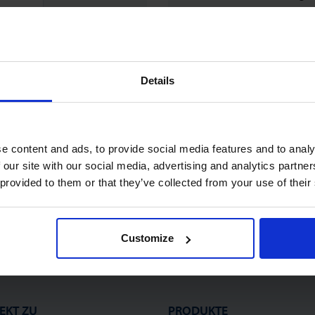
Verfolgen Sie den S
Rechnungen herun
Überprüfen Sie Ihr
Details
Benutzer Ihres ‘alt
eine Bestellung a
Registrieren
e content and ads, to provide social media features and to analy
 our site with our social media, advertising and analytics partn
 provided to them or that they’ve collected from your use of their
Customize
EKT ZU
PRODUKTE