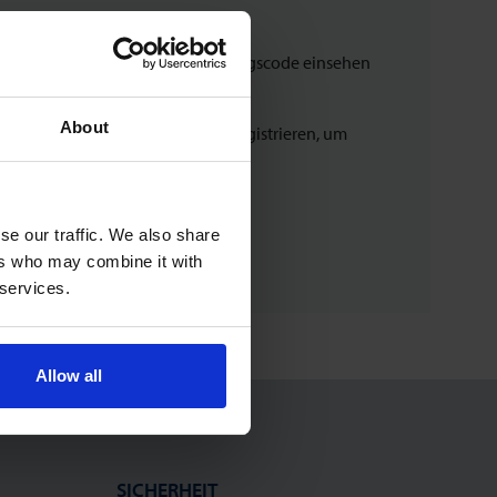
tatus Ihrer aktuellen Bestellungen
terladen und Sendungsverfolgungscode einsehen
e vorherigen Bestellungen
About
en’ Webshops müssen sich erneut registrieren, um
ufzugeben
se our traffic. We also share
ers who may combine it with
 services.
Allow all
SICHERHEIT