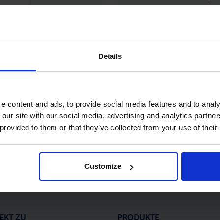
Verfolgen Sie den S
Rechnungen herun
Überprüfen Sie Ihr
Details
Benutzer Ihres ‘alt
eine Bestellung a
Registrieren
e content and ads, to provide social media features and to analy
 our site with our social media, advertising and analytics partn
 provided to them or that they’ve collected from your use of their
Customize
EKT ZU
PRODUKTE