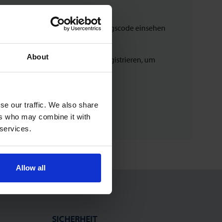
tatus Ihrer aktuellen Bestellungen
terladen und Sendungsverfolgungscode einsehen
e vorherigen Bestellungen
About
en’ Webshops müssen sich erneut registrieren, um
ufzugeben
se our traffic. We also share
ers who may combine it with
 services.
Allow all
SICHERHEIT