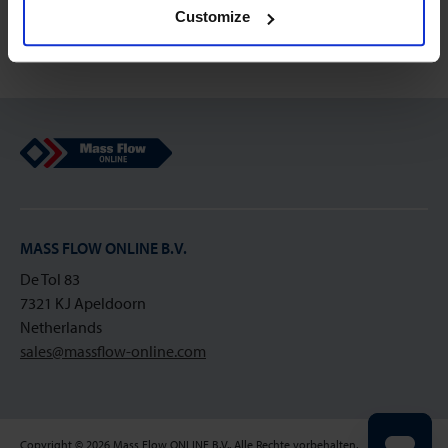
Registrieren
Customize
Mass Flow Online
MASS FLOW ONLINE B.V.
De Tol 83
7321 KJ Apeldoorn
Netherlands
sales@massflow-online.com
Copyright © 2026 Mass Flow ONLINE B.V.. Alle Rechte vorbehalten.