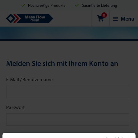
Hochwertige Produkte
Garantierte Lieferung
0
Versand innerhalb von 2 Werktagen
Sicher einkaufen
Mass Flow Online
Menu
Zahlungsmöglichkeiten: Kreditkarte, PayPal oder Banküberweisung
Melden Sie sich mit Ihrem Konto an
E-Mail / Benutzername
Passwort
Angemeldet bleiben