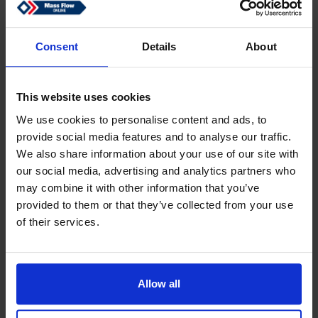
Einloggen
Passwort vergessen?
Consent
Details
About
This website uses cookies
Ein Konto erstellen
We use cookies to personalise content and ads, to
provide social media features and to analyse our traffic.
Erstellen Sie ein kostenloses Online-Konto, das Ihnen
We also share information about your use of our site with
schnelleres Einkaufen ermöglicht
our social media, advertising and analytics partners who
Verfolgen Sie den Status Ihrer aktuellen Bestellungen
may combine it with other information that you’ve
Rechnungen herunterladen und
provided to them or that they’ve collected from your use
Sendungsverfolgungscode einsehen
of their services.
Überprüfen Sie Ihre vorherigen Bestellungen
Benutzer Ihres ‘alten’ Webshops müssen sich erneut
registrieren, um eine Bestellung aufzugeben
Allow all