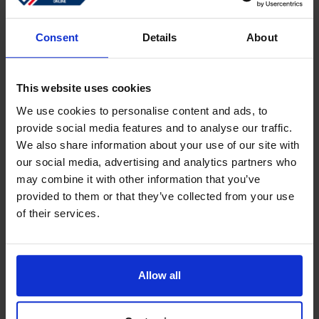
Se connecter
Mot de passe oublié ?
Consent
Details
About
This website uses cookies
Créer un compte
We use cookies to personalise content and ads, to
provide social media features and to analyse our traffic.
Créez un compte en ligne gratuit qui vous permettra de
We also share information about your use of our site with
faire vos achats plus rapidement.
our social media, advertising and analytics partners who
Suivez l'état de vos commandes en cours
may combine it with other information that you’ve
provided to them or that they’ve collected from your use
Télécharger les factures et voir le code de suivi
of their services.
Consulter vos commandes précédentes
Les utilisateurs de votre "ancienne" boutique en ligne
doivent se réinscrire pour passer une commande.
Allow all
S'enregistrer