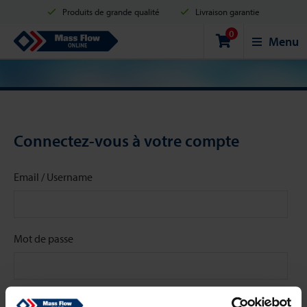
Produits de grande qualité
Livraison garantie
0
Expédition en 2 jours ouvrés
Achats sécurisés
Mass Flow Online
Menu
Options de paiement: Carte de crédit, PayPal ou Virement bancaire.
Connectez-vous à votre compte
Email / Username
Mot de passe
Stay signed in