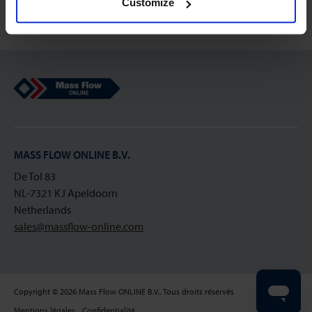
Customize
Mass Flow Online
MASS FLOW ONLINE B.V.
De Tol 83
NL-7321 KJ Apeldoorn
Netherlands
sales@massflow-online.com
Copyright © 2026 Mass Flow ONLINE B.V.. Tous droits réservés
Mentions légales
Confidentialité