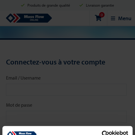
Produits de grande qualité
Livraison garantie
0
Expédition en 2 jours ouvrés
Achats sécurisés
Mass Flow Online
Menu
Options de paiement: Carte de crédit, PayPal ou Virement bancaire.
Connectez-vous à votre compte
Email / Username
Mot de passe
Stay signed in