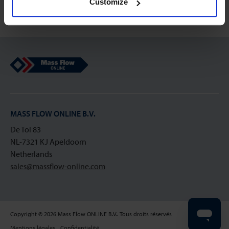
Customize
Mass Flow Online
MASS FLOW ONLINE B.V.
De Tol 83
NL-7321 KJ Apeldoorn
Netherlands
sales@massflow-online.com
Copyright © 2026 Mass Flow ONLINE B.V.. Tous droits réservés
Mentions légales
Confidentialité