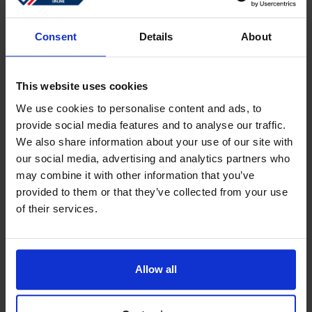
Se connecter
Mot de passe oublié ?
Consent
Details
About
This website uses cookies
Créer un compte
We use cookies to personalise content and ads, to
provide social media features and to analyse our traffic.
Créez un compte en ligne gratuit qui vous permettra de
We also share information about your use of our site with
faire vos achats plus rapidement.
our social media, advertising and analytics partners who
Suivez l'état de vos commandes en cours
may combine it with other information that you’ve
provided to them or that they’ve collected from your use
Télécharger les factures et voir le code de suivi
of their services.
Consulter vos commandes précédentes
Les utilisateurs de votre "ancienne" boutique en ligne
doivent se réinscrire pour passer une commande.
Allow all
S'enregistrer