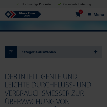
Hochwertige Produkte
Garantierte Lieferung
0
Versand innerhalb von 2 Werktagen
Sicher einkaufen
Mass Flow Online
Menu
Zahlungsmöglichkeiten: Kreditkarte, PayPal oder Banküberweisung
Kategorie auswählen
DER INTELLIGENTE UND
LEICHTE DURCHFLUSS- UND
VERBRAUCHSMESSER ZUR
ÜBERWACHUNG VON