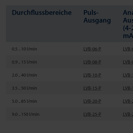
Durchflussbereiche
Puls-
An
Ausgang
Au
(4-
mA
0.5 .. 10 l/min
LVB-06-P
LVB-
0.9 .. 15 l/min
LVB-08-P
LVB-
2.0 .. 40 l/min
LVB-10-P
LVB-
3.5 .. 50 l/min
LVB-15-P
LVB-
5.0 .. 85 l/min
LVB-20-P
LVB-
9.0 .. 150 l/min
LVB-25-P
LVB-