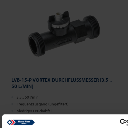
LVB-15-P VORTEX DURCHFLUSSMESSER [3.5 ..
50 L/MIN]
3.5 .. 50 l/min
Frequenzausgang (ungefiltert)
Niedriger Druckabfall
$230,10