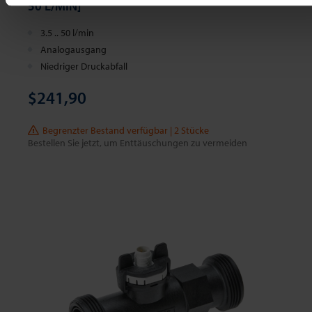
50 L/MIN]
3.5 .. 50 l/min
Analogausgang
Niedriger Druckabfall
$241,90
Begrenzter Bestand verfügbar | 2 Stücke
Bestellen Sie jetzt, um Enttäuschungen zu vermeiden