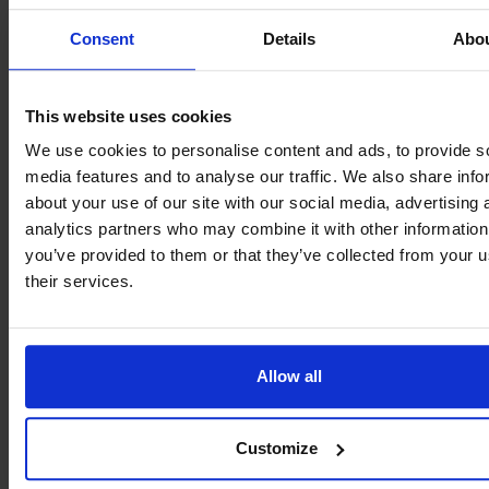
Begrenzter Bestand verfügbar | 1 Stücke
Consent
Details
Abo
Bestellen Sie jetzt, um Enttäuschungen zu vermeiden
This website uses cookies
We use cookies to personalise content and ads, to provide s
media features and to analyse our traffic. We also share info
about your use of our site with our social media, advertising 
analytics partners who may combine it with other information
you’ve provided to them or that they’ve collected from your u
their services.
Allow all
Customize
LVB-15-A VORTEX DURCHFLUSSMESSER [3.5 ..