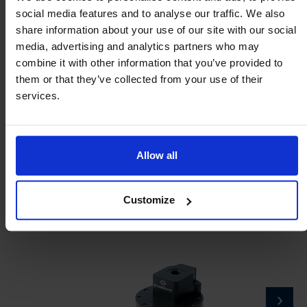
Versand erfolgt innerhalb von 2 Tagen
social media features and to analyse our traffic. We also
share information about your use of our site with our social
media, advertising and analytics partners who may
In den Warenkorb legen
combine it with other information that you’ve provided to
them or that they’ve collected from your use of their
services.
Allow all
Ergänzende Produkte
Customize