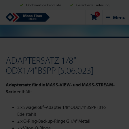
Hochwertige Produkte
Garantierte Lieferung
0
Versand innerhalb von 2 Werktagen
Sicher einkaufen
Mass Flow Online
Menu
Zahlungsmöglichkeiten: Kreditkarte, PayPal oder Banküberweisung
ADAPTERSATZ 1/8"
ODX1/4"BSPP [5.06.023]
Adaptersatz für die MASS-VIEW- und MASS-STREAM-
Serie
enthält:
2 x Swagelok®-Adapter 1/8" ODx1/4"BSPP (316
Edelstahl)
2 x O-Ring-Backup-Ringe G 1/4" Metall
2 x Viton-O-Ringe