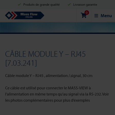
Produits de grande qualité
Livraison garantie
0
Expédition en 2 jours ouvrés
Achats sécurisés
Mass Flow Online
Menu
Options de paiement: Carte de crédit, PayPal ou Virement bancaire.
CÂBLE MODULE Y – RJ45
[7.03.241]
Câble module Y – RJ45 , alimentation /.signal, 30 cm
Ce câble est utilisé pour connecter le MASS-VIEW à
l’alimentation en même temps qu’au signal via la RS-232. Voir
les photos complémentaires pour plus d’exemples