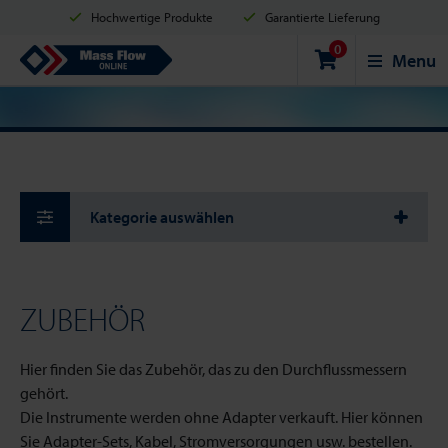
Hochwertige Produkte
Garantierte Lieferung
0
Versand innerhalb von 2 Werktagen
Sicher einkaufen
Mass Flow Online
Menu
Zahlungsmöglichkeiten: Kreditkarte, PayPal oder Banküberweisung
Kategorie auswählen
ZUBEHÖR
Hier finden Sie das Zubehör, das zu den Durchflussmessern
gehört.
Die Instrumente werden ohne Adapter verkauft. Hier können
Sie Adapter-Sets, Kabel, Stromversorgungen usw. bestellen.