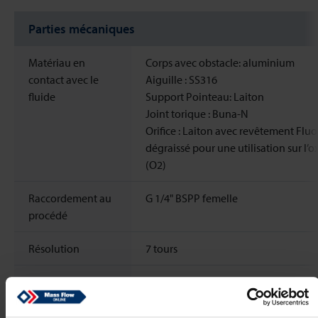
Parties mécaniques
Matériau en
Corps avec obstacle: aluminium
contact avec le
Aiguille : SS316
fluide
Support Pointeau: Laiton
Joint torique : Buna-N
Orifice : Laiton avec revêtement Fluo
dégraissé pour une utilisation sur l’
(O2)
Raccordement au
G 1/4" BSPP femelle
procédé
Résolution
7 tours
Fermeture
Dans le sens horaire