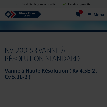
Produits de grande qualité
Livraison garantie
0
Expédition en 2 jours ouvrés
Achats sécurisés
Mass Flow Online
Menu
Options de paiement: Carte de crédit, PayPal ou Virement bancaire.
NV-200-SR VANNE À
RÉSOLUTION STANDARD
Vanne à Haute Résolution ( Kv 4.5E-2 ,
Cv 5.3E-2 )