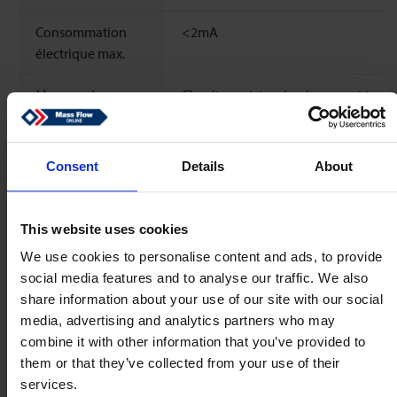
Consommation
<2mA
électrique max.
Mesures de
Circuit court, tension inverse et tens
protection
externe protégées dans la limite de l
électrique
tension d’alimentation admissible
Consent
Details
About
Sortie
Sortie de fréquence (non filtrée)
Approuvé pour
KTW / W270 / WRAS / ACS
This website uses cookies
l'eau potable
We use cookies to personalise content and ads, to provide
social media features and to analyse our traffic. We also
CEM
EN 61326-2-3 | 210.908241K
share information about your use of our site with our social
media, advertising and analytics partners who may
Raccordement
M12 x 1
combine it with other information that you’ve provided to
électrique
them or that they’ve collected from your use of their
services.