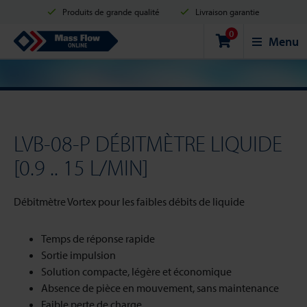
Produits de grande qualité
Livraison garantie
0
Expédition en 2 jours ouvrés
Achats sécurisés
Mass Flow Online
Menu
Options de paiement: Carte de crédit, PayPal ou Virement bancaire.
LVB-08-P DÉBITMÈTRE LIQUIDE
[0.9 .. 15 L/MIN]
Débitmètre Vortex pour les faibles débits de liquide
Temps de réponse rapide
Sortie impulsion
Solution compacte, légère et économique
Absence de pièce en mouvement, sans maintenance
Faible perte de charge