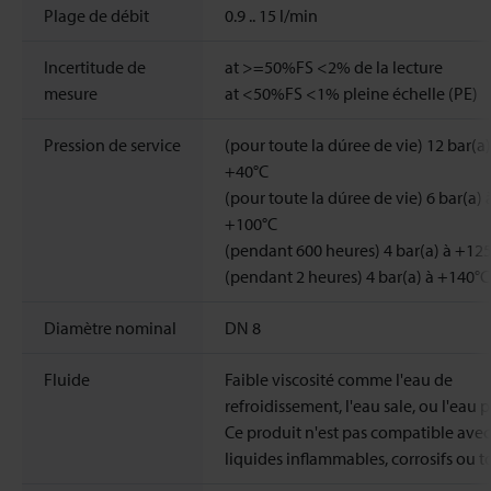
Plage de débit
0.9 ..
15
l/min
Incertitude de
at >=50%FS <2% de la lecture
mesure
at <50%FS <1% pleine échelle (PE)
Pression de service
(pour toute la dúree de vie) 12 bar(a)
+40°C
(pour toute la dúree de vie) 6 bar(a) 
+100°C
(pendant 600 heures) 4 bar(a) à +12
(pendant 2 heures) 4 bar(a) à +140°C
Diamètre nominal
DN 8
Fluide
Faible viscosité comme l'eau de
refroidissement, l'eau sale, ou l'eau p
Ce produit n'est pas compatible avec
liquides inflammables, corrosifs ou t