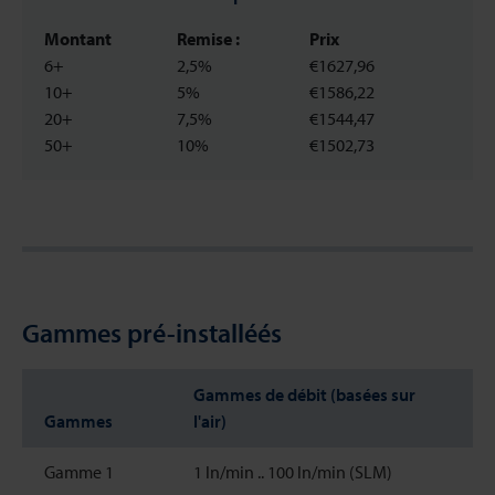
Montant
Remise :
Prix
6+
2,5%
€1627,96
10+
5%
€1586,22
20+
7,5%
€1544,47
50+
10%
€1502,73
Gammes pré-installéés
Gammes de débit (basées sur
Gammes
l'air)
Gamme 1
1 ln/min .. 100 ln/min (SLM)