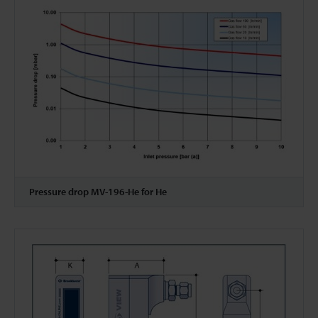
Pressure drop MV-196-He for He