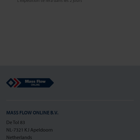
L'expédition se fera dans les 2 jours
Mass Flow Online
MASS FLOW ONLINE B.V.
De Tol 83
NL-7321 KJ Apeldoorn
Netherlands