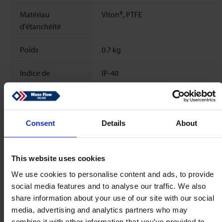
Matériau
Viton®, PTFE
d'étanchéité
Poids
0.7
kg
Indice de
IP-40
protection
Propriétés électriques
Consent
Details
About
Alimentation
+15 … 24 Vdc (+/- 10%)
Electrique
This website uses cookies
We use cookies to personalise content and ads, to provide
Consommation
approx. 135 mA
social media features and to analyse our traffic. We also
électrique max.
share information about your use of our site with our social
media, advertising and analytics partners who may
Sortie analogique
0 .. 5 Vdc
combine it with other information that you’ve provided to