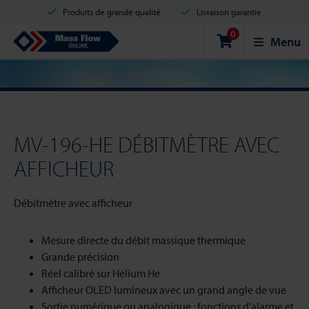
Produits de grande qualité
Livraison garantie
0
Expédition en 2 jours ouvrés
Achats sécurisés
Mass Flow Online
Menu
Options de paiement: Carte de crédit, PayPal ou Virement bancaire.
MV-196-HE DÉBITMÈTRE AVEC
AFFICHEUR
Débitmètre avec afficheur
Mesure directe du débit massique thermique
Grande précision
Réel calibré sur Hélium He
Afficheur OLED lumineux avec un grand angle de vue
Sortie numérique ou analogique ; fonctions d'alarme et