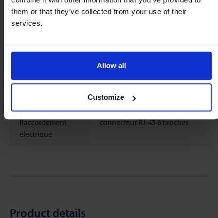
them or that they’ve collected from your use of their
CEM
déclaration EU
services.
Communication
RS232 / RS485 (Modbus-RTU/ASCII)
numérique
Allow all
Contact sec pour
Courant alternatif 0.5 A,
relais min. et max.
24 Vdc un coté sur la terre (alimentat
Customize
Vdc)
Raccordement
connecteur RJ-45 8 broches
électrique
Product details