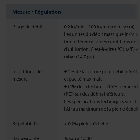
Mesure / Régulation
Plage de débit
0.2 ln/min .. 100 ln/min/min (sccm)
Les unités du débit massique ln/min
font références à des conditions nor
d'utilisation, C'est-à-dire 0°C (32°F) e
mbar (14.7 psi)
Incertitude de
± 2% de la lecture pour débit > 50% 
mesure
capacité maximale
± (1% de la lecture + 0.5% pleine éch
(PE)) sur des débits inférieurs.
Les spécifications techniques sont ba
l'Air au maximum de la pleine échell
Répétabilité
< 0.2% pleine échelle
Rangeabilité
Jusqu'à 1:500