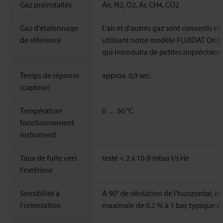
Gaz préinstallés
Air, N2, O2, Ar, CH4, CO2
Gaz d'étalonnage
L'air et d'autres gaz sont convertis en
de référence
utilisant notre modèle FLUIDAT Onbo
qui introduira de petites imprécision
Temps de réponse
approx. 0,9 sec.
(capteur)
Température
0 … 50 °C
fonctionnement
instrument
Taux de fuite vers
testé < 2 x 10-8 mbar l/s He
l'extérieur
Sensibilité à
À 90° de déviation de l'horizontal, er
l'orientation
maximale de 0,2 % à 1 bar, typique p