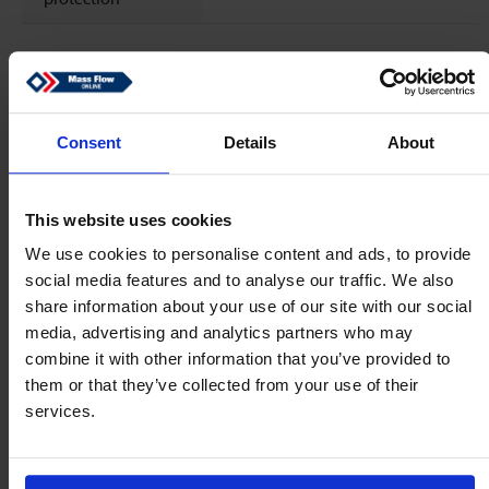
Propriétés électriques
Alimentation
+15 … 24 Vdc ±10%
Consent
Details
About
Electrique
Sortie analogique
4…20 mA sourcing output
This website uses cookies
We use cookies to personalise content and ads, to provide
CEM
CE / RoHS
social media features and to analyse our traffic. We also
share information about your use of our site with our social
Communication
RS232
media, advertising and analytics partners who may
numérique
combine it with other information that you’ve provided to
them or that they’ve collected from your use of their
Raccordement
8 DIN (male)
services.
électrique