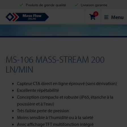
Produits de grande qualité
Livraison garantie
0
Expédition en 2 jours ouvrés
Achats sécurisés
Mass Flow Online
Menu
Options de paiement: Carte de crédit, PayPal ou Virement bancaire.
MS-106 MASS-STREAM 200
LN/MIN
Capteur CTA direct en ligne éprouvé (sans dérivation)
Excellente répétabilité
Conception compacte et robuste (IP65, étanche à la
poussière et à l'eau)
Très faible perte de pression
Moins sensible à l'humidité ou à la saleté
Avec affichage TFT multifonction intégré