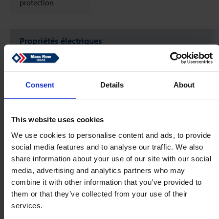
protection
Propriétés électriques
Alimentation
+15 … 24 Vdc (+/- 10%)
Electrique
Consent
Details
About
Consommation
approx. 135 mA
électrique max.
This website uses cookies
Sortie
0 .. 5 Vdc
We use cookies to personalise content and ads, to provide
social media features and to analyse our traffic. We also
CEM
déclaration EU
share information about your use of our site with our social
media, advertising and analytics partners who may
Communication
RS232 / RS485 (Modbus-RTU/ASCII)
combine it with other information that you’ve provided to
numérique
them or that they’ve collected from your use of their
services.
Contact sec pour
Courant alternatif 0.5 A,