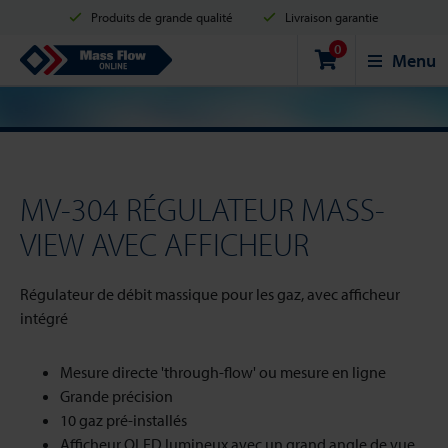
Produits de grande qualité
Livraison garantie
0
Expédition en 2 jours ouvrés
Achats sécurisés
Mass Flow Online
Menu
Options de paiement: Carte de crédit, PayPal ou Virement bancaire.
MV-304 RÉGULATEUR MASS-
VIEW AVEC AFFICHEUR
Régulateur de débit massique pour les gaz, avec afficheur
intégré
Mesure directe 'through-flow' ou mesure en ligne
Grande précision
10 gaz pré-installés
Afficheur OLED lumineux avec un grand angle de vue