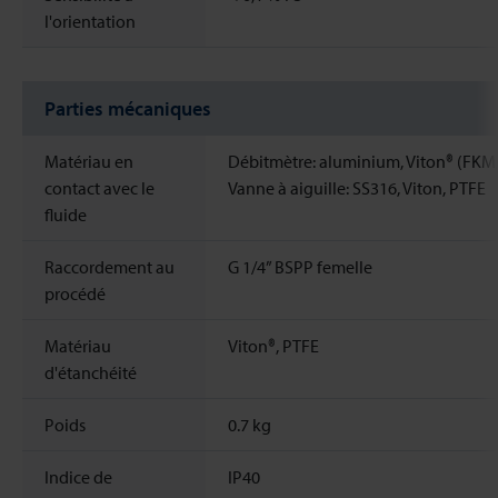
l'orientation
Parties mécaniques
Matériau en
Débitmètre: aluminium, Viton® (FK
contact avec le
Vanne à aiguille: SS316, Viton, PTFE
fluide
Raccordement au
G 1/4” BSPP femelle
procédé
Matériau
Viton®, PTFE
d'étanchéité
Poids
0.7
kg
Indice de
IP40