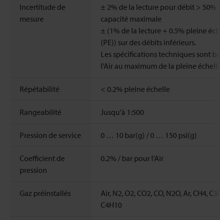
Incertitude de
± 2% de la lecture pour débit > 50% 
mesure
capacité maximale
± (1% de la lecture + 0.5% pleine éch
(PE)) sur des débits inférieurs.
Les spécifications techniques sont ba
l'Air au maximum de la pleine échell
Répétabilité
< 0.2% pleine échelle
Rangeabilité
Jusqu'à 1:500
Pression de service
0 … 10 bar(g) / 0 … 150 psi(g)
Coefficient de
0.2% / bar pour l'Air
pression
Gaz préinstallés
Air, N2, O2, CO2, CO, N2O, Ar, CH4, C
C4H10