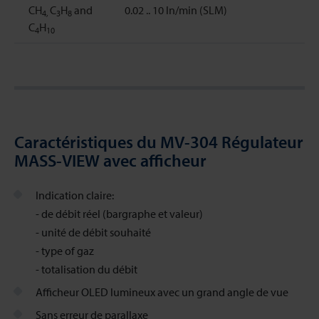
CH
C
H
and
0.02 .. 10 ln/min (SLM)
4,
3
8
C
H
4
10
Caractéristiques du MV-304 Régulateur
MASS-VIEW avec afficheur
Indication claire:
- de débit réel (bargraphe et valeur)
- unité de débit souhaité
- type of gaz
- totalisation du débit
Afficheur OLED lumineux avec un grand angle de vue
Sans erreur de parallaxe