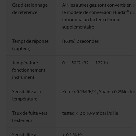
Gaz d'étalonnage
Air, les autres gaz sont convertis en u
de référence
le modèle de conversion Fluidat® qu
introduira un facteur d'erreur
supplémentaire
Temps de réponse
(t63%) 2 secondes
(capteur)
Température
0 … 50 °C (32 … 122°F)
fonctionnement
instrument
Sensibilité à la
Zéro: <0.1%PE/°C, Span: <0.2%lectur
température
Taux de fuite vers
tested < 2 x 10-9 mbar l/s He
l'extérieur
Sensibilité à
< 0,1 % FS