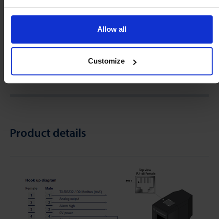
relais min. et max.
24 Vdc un coté sur la terre (alimentat
Vdc)
Allow all
Raccordement
connecteur RJ-45 8 broches
électrique
Customize
Product details