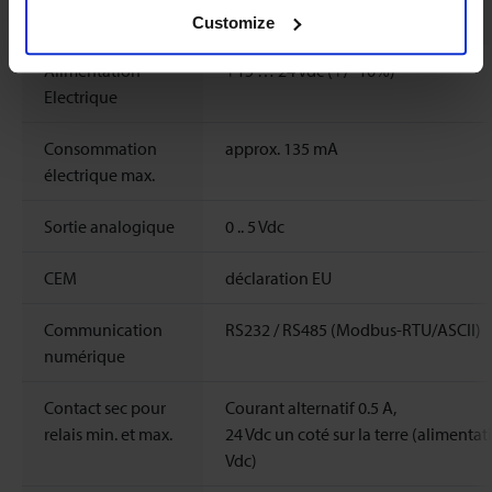
Propriétés électriques
Customize
Alimentation
+15 … 24 Vdc (+/- 10%)
Electrique
Consommation
approx. 135 mA
électrique max.
Sortie analogique
0 .. 5 Vdc
CEM
déclaration EU
Communication
RS232 / RS485 (Modbus-RTU/ASCII)
numérique
Contact sec pour
Courant alternatif 0.5 A,
relais min. et max.
24 Vdc un coté sur la terre (alimentat
Vdc)