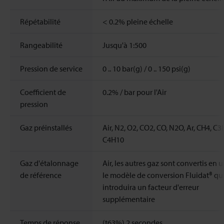
Répétabilité
< 0.2% pleine échelle
Rangeabilité
Jusqu'à 1:500
Pression de service
0 .. 10 bar(g) / 0 .. 150 psi(g)
Coefficient de
0.2% / bar pour l'Air
pression
Gaz préinstallés
Air, N2, O2, CO2, CO, N2O, Ar, CH4, C
C4H10
Gaz d'étalonnage
Air, les autres gaz sont convertis en u
de référence
le modèle de conversion Fluidat® qu
introduira un facteur d'erreur
supplémentaire
Temps de réponse
(t63%) 2 secondes