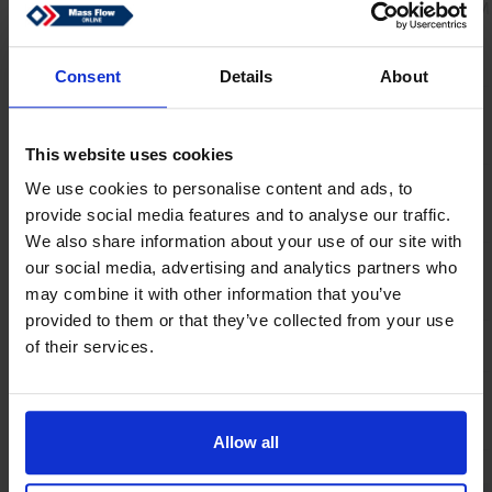
Matériau en
Débitmètre: aluminium, Viton® (FK
contact avec le
fluide
Consent
Details
About
Pression
21 bar (a) / 300 psi (a)
d'épreuve
This website uses cookies
Raccordement au
G 1/4” BSPP femelle
We use cookies to personalise content and ads, to
procédé
provide social media features and to analyse our traffic.
We also share information about your use of our site with
Matériau
Viton®, PTFE
our social media, advertising and analytics partners who
d'étanchéité
may combine it with other information that you’ve
provided to them or that they’ve collected from your use
Poids
0.7
kg
of their services.
Indice de
IP-40
protection
Allow all