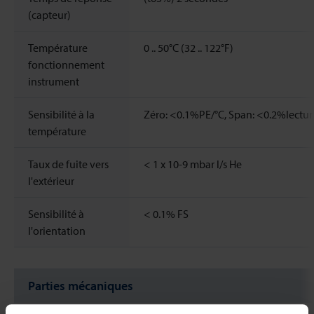
(capteur)
Température
0 .. 50°C (32 .. 122°F)
fonctionnement
instrument
Sensibilité à la
Zéro: <0.1%PE/°C, Span: <0.2%lectur
température
Taux de fuite vers
< 1 x 10-9 mbar l/s He
l'extérieur
Sensibilité à
< 0.1% FS
l'orientation
Parties mécaniques