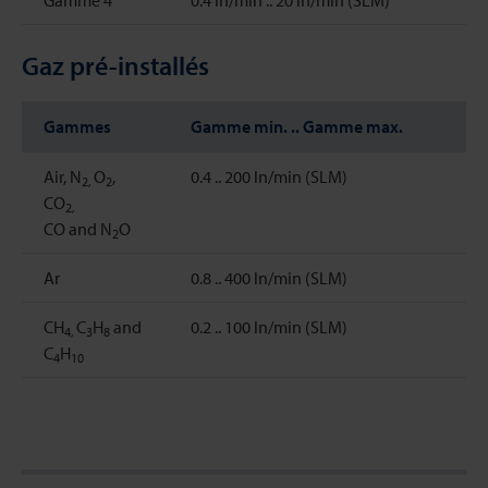
Gamme 4
0.4 ln/min .. 20 ln/min (SLM)
Gaz pré-installés
Gammes
Gamme min. .. Gamme max.
Air, N
O
,
0.4 .. 200 ln/min (SLM)
2,
2
CO
2,
CO and N
O
2
Ar
0.8 .. 400 ln/min (SLM)
CH
C
H
and
0.2 .. 100 ln/min (SLM)
4,
3
8
C
H
4
10