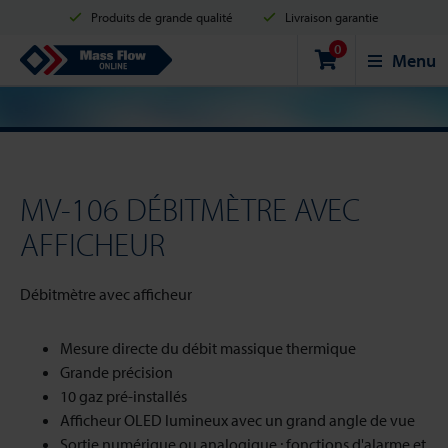
Produits de grande qualité
Livraison garantie
0
Expédition en 2 jours ouvrés
Achats sécurisés
Mass Flow Online
Menu
Options de paiement: Carte de crédit, PayPal ou Virement bancaire.
MV-106 DÉBITMÈTRE AVEC
AFFICHEUR
Débitmètre avec afficheur
Mesure directe du débit massique thermique
Grande précision
10 gaz pré-installés
Afficheur OLED lumineux avec un grand angle de vue
Sortie numérique ou analogique ; fonctions d'alarme et