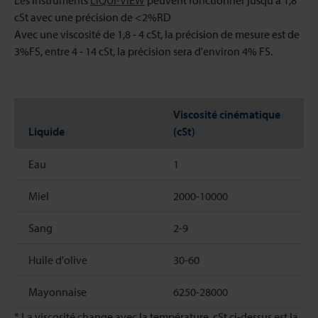
Les instruments
LIQUI-VIEW
peuvent fonctionner jusqu'à 1,8
cSt avec une précision de <2%RD
Avec une viscosité de 1,8 - 4 cSt, la précision de mesure est de
3%FS, entre 4 - 14 cSt, la précision sera d'environ 4% FS.
Viscosité cinématique
Liquide
(cSt)
Eau
1
Miel
2000-10000
Sang
2-9
Huile d'olive
30-60
Mayonnaise
6250-28000
* La viscosité change avec la température, cSt ci-dessus est la