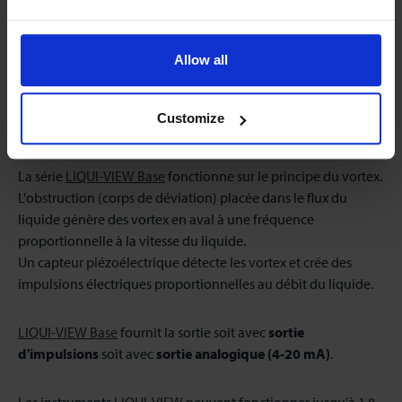
Allow all
Customize
La série
LIQUI-VIEW Base
fonctionne sur le principe du vortex.
L'obstruction (corps de déviation) placée dans le flux du
liquide génère des vortex en aval à une fréquence
proportionnelle à la vitesse du liquide.
Un capteur piézoélectrique détecte les vortex et crée des
impulsions électriques proportionnelles au débit du liquide.
LIQUI-VIEW Base
fournit la sortie soit avec
sortie
d'impulsions
soit avec
sortie analogique (4-20 mA)
.