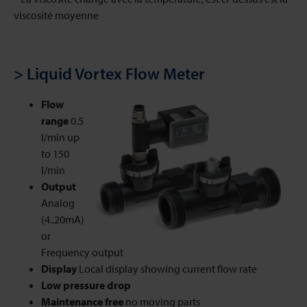
viscosité moyenne
> Liquid Vortex Flow Meter
Flow
range
0.5
l/min up
to 150
l/min
Output
Analog
(4..20mA)
or
Frequency output
Display
Local display showing current flow rate
Low pressure drop
Maintenance free
no moving parts