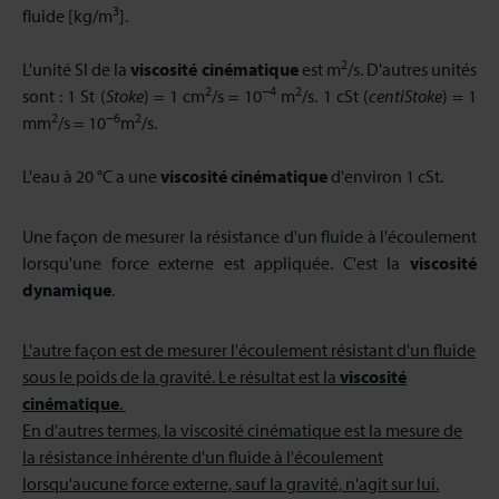
3
fluide [kg/m
].
2
L'unité SI de la
viscosité cinématique
est m
/s. D'autres unités
2
−4
2
sont : 1 St (
Stoke
) = 1 cm
/s = 10
m
/s. 1 cSt (
centiStoke
) = 1
2
−6
2
mm
/s = 10
m
/s.
L'eau à 20 °C a une
viscosité cinématique
d'environ 1 cSt.
Une façon de mesurer la résistance d'un fluide à l'écoulement
lorsqu'une force externe est appliquée. C'est la
viscosité
dynamique
.
L'autre façon est de mesurer l'écoulement résistant d'un fluide
sous le poids de la gravité. Le résultat est la
viscosité
cinématique
.
En d'autres termes, la viscosité cinématique est la mesure de
la résistance inhérente d'un fluide à l'écoulement
lorsqu'aucune force externe, sauf la gravité, n'agit sur lui.