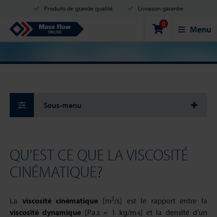
Produits de grande qualité
Livraison garantie
0
Expédition en 2 jours ouvrés
Achats sécurisés
Mass Flow Online
Menu
Options de paiement: Carte de crédit, PayPal ou Virement bancaire.
Sous-menu
QU’EST CE QUE LA VISCOSITÉ
CINÉMATIQUE?
2
La
viscosité cinématique
[m
/s] est le rapport entre la
viscosité dynamique
[Pa.s = 1 kg/m·s] et la densité d'un