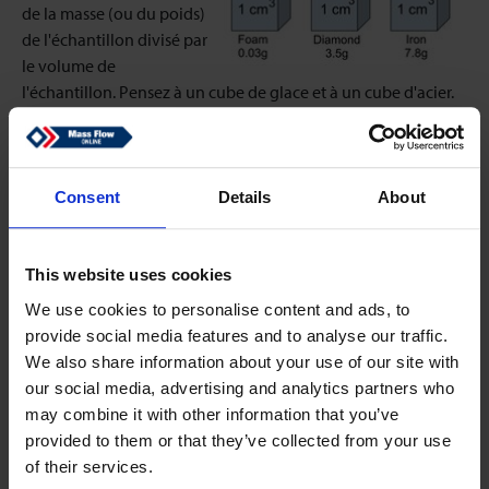
de la masse (ou du poids)
de l'échantillon divisé par
le volume de
l'échantillon. Pensez à un cube de glace et à un cube d'acier.
Ils peuvent être de la même taille, mais le cube d'acier pèse
plus que le cube de glace. Par conséquent, nous disons que
l'acier a une densité plus grande que le cube de glace.
Consent
Details
About
La masse (ou le poids) d'un fluide est déterminée par la
gravité. Dans la méthode de mesure cinématique, la gravité
This website uses cookies
est la seule force qui agit sur l'échantillon.
We use cookies to personalise content and ads, to
provide social media features and to analyse our traffic.
We also share information about your use of our site with
DIFFÉRENTES VISCOSITÉS POUR LES
our social media, advertising and analytics partners who
DÉBITMÈTRES À VORTEX
may combine it with other information that you’ve
provided to them or that they’ve collected from your use
of their services.